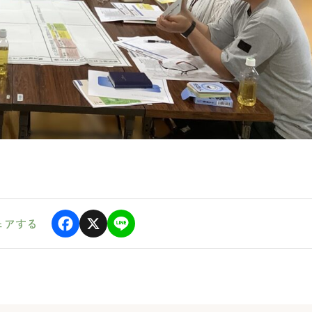
ェアする
F
X
L
a
i
c
n
e
e
b
o
o